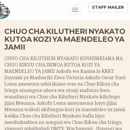
STAFF MAILER
Toggle
navigation
CHUO CHA KILUTHERI NYAKATO
KUTOA KOZI YA MAENDELEO YA
JAMII
CHUO CHA KILUTHERI NYAKATO KUSHIRIKIANA NA
CHUO KIKUU CHA IRINGA KUTOA KOZI YA
MAENDELEO YA JAMII Askofu wa Kanisa la KKKT
Dayosisi ya Mashariki Ziwa Victoria Askofu Oscar Itael
Lema amesema ushirikiano wao na Chuo Kikuu cha
Iringa utaongeza ubora wa utoaji mafunzo kwa
wanafunzi wa Chuo cha Kilutheri Nyakato kilichopo
jijini Mwanza. Askofu Lema ameyasema hayo jijini
Mwanza wakati akifungua kozi ya maendeleo ya jamii
katika Chuo cha Kilutheri Nyakato hafla hiyo
imeshuhudiwa na uongozi wa Chuo Kikuu cha Iringa,
viongozi mbalimbali DMZV, Wachungaji, ,Uongozi wa