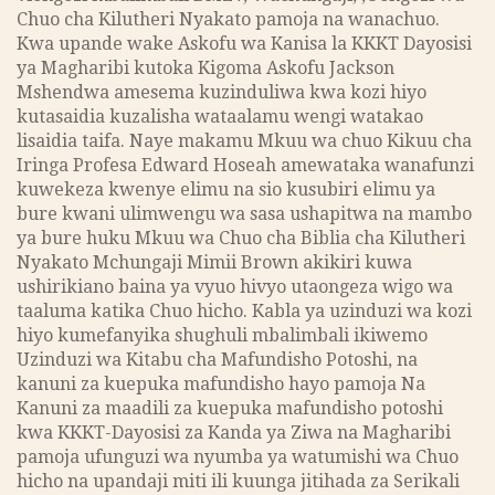
Chuo cha Kilutheri Nyakato pamoja na wanachuo.
Kwa upande wake Askofu wa Kanisa la KKKT Dayosisi
ya Magharibi kutoka Kigoma Askofu Jackson
Mshendwa amesema kuzinduliwa kwa kozi hiyo
kutasaidia kuzalisha wataalamu wengi watakao
lisaidia taifa. Naye makamu Mkuu wa chuo Kikuu cha
Iringa Profesa Edward Hoseah amewataka wanafunzi
kuwekeza kwenye elimu na sio kusubiri elimu ya
bure kwani ulimwengu wa sasa ushapitwa na mambo
ya bure huku Mkuu wa Chuo cha Biblia cha Kilutheri
Nyakato Mchungaji Mimii Brown akikiri kuwa
ushirikiano baina ya vyuo hivyo utaongeza wigo wa
taaluma katika Chuo hicho. Kabla ya uzinduzi wa kozi
hiyo kumefanyika shughuli mbalimbali ikiwemo
Uzinduzi wa Kitabu cha Mafundisho Potoshi, na
kanuni za kuepuka mafundisho hayo pamoja Na
Kanuni za maadili za kuepuka mafundisho potoshi
kwa KKKT-Dayosisi za Kanda ya Ziwa na Magharibi
pamoja ufunguzi wa nyumba ya watumishi wa Chuo
hicho na upandaji miti ili kuunga jitihada za Serikali