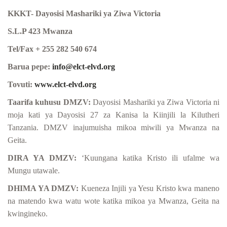
KKKT- Dayosisi Mashariki ya Ziwa Victoria
S.L.P 423 Mwanza
Tel/Fax + 255 282 540 674
Barua pepe:
info@elct-elvd.org
Tovuti:
www.elct-elvd.org
Taarifa kuhusu DMZV:
Dayosisi Mashariki ya Ziwa Victoria ni
moja kati ya Dayosisi 27 za Kanisa la Kiinjili la Kilutheri
Tanzania. DMZV inajumuisha mikoa miwili ya Mwanza na
Geita.
DIRA YA DMZV:
‘Kuungana katika Kristo ili ufalme wa
Mungu utawale.
DHIMA YA DMZV:
Kueneza Injili ya Yesu Kristo kwa maneno
na matendo kwa watu wote katika mikoa ya Mwanza, Geita na
kwingineko.