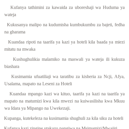
Kufanya tathimini za kawaida za uboreshaji wa Huduma ya
wateja
Kukusanya malipo na kudumisha kumbukumbu za bajeti, fedha
na gharama
Kuandaa ripoti na taarifa ya kazi ya hoteli kila baada ya miezi
mitatu na mwaka
Kushughulikia malamiko na maswali ya wateja ili kukuza
biashara
Kusimamia ufuatiliaji wa taratibu za kisheria za Ncji, Afya,
Usalama, mapato na Leseni za Hoteli
Kuandaa mpango kazi wa kituo, taarifa ya kazi na taarifa ya
mapato na matumizi kwa kila mwezi na kuiwasilisha kwa Mkuu
wa Idara ya Mipango na Uwekezaji.
Kupanga, kutekeleza na kusimamia shughuli za kila siku za hoteli
Kufanya kazi zingine utakazo pangiwa na Msimamizi/Mwajiri