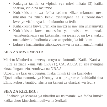
Kukagua taarifa za vipindi vya miezi mitatu (3) katika
sharika, vituo na majimbo
Kuhakikisha kuwa fedha taslimu zilizo mkononi mwa
mhasibu na zilizo benki zinalingana na zilizooneshwa
kwenye vitabu vya kumbukumbu za fedha
Kuhakikisha kuwa urari kila mwezi ni saw ana unafannyika
Kuhakikisha kuwa mahesabu ya mwisho wa mwaka
yametengenezwa na kukamilishwa ipasavyo na kwa wakati
unaotakiwakuhudhuria vikao anapohitajika bila kura
kufanya kazi zingine zitakazopangwa na msimamzi/mwajiri
SIFA ZA MWOMBAJI:
Mkristo Mlutheri na mwenye moyo wa kutumika Katika Kanisa
Sifa za ziada kama vile CPA (T), CA, ACCA au sifa nyingine
zinazolingana zinazotolewa na NBAA
Uzoefu wa kazi usiopungua miaka miwili (2) na kuendelea
Ujuzi katika matumizi ya Kompyuta na program za kuhifadhi data
Elimu kuhusu taratibu, sheria na kanuni za ukaguzi wa fedha
SIFA ZA KIELIMU:
Shahada ya kwanza ya uhasibu au usimamizi wa fedha kutoka
katika chuo kinachotambuliwa na Serikali