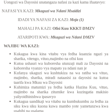
Uongozi wa Dayosisi unatangaza nafasi za kazi kama ifuatavyo:
NAFASI YA KAZI:
Mkaguzi wa Ndani Msaidizi
IDADI YA NAFASI ZA KAZI:
Moja (1)
MAHALI PA KAZI:
Ofisi Kuu KKKT-DMZV
ATARIPOTI KWA:
Mkaguzi wa Ndani DMZV
WAJIBU WA KAZI:
Kukagua kwa kina vitabu vya fedha kuanzia ngazi ya
sharika, vitengo, vituo,majimbo na ofisi kuu
Kutoa ushauri wa kuboresha utunzaji mali za Dayosisi na
kuboresha vyanzo vya mapato ya ndani nan je
Kufanya ukaguzi wa kushtukiza na wa ratiba wa vituo,
majimbo, sharika, miradi nataasisi za dayosisi na kutoa
taarifa kwa Mkuu wa Dayosisi
Kuhimiza matumizi ya fedha katika Hazina Kuu, vituo,
majimbo na sharika zitumike kwa kuzingatia makisio
yaliyoidhinishwa ipasavyo
Kukagua uandikaji wa vitabu na kumbukumbu za fedha za
siku kwa siku kuona kuwa mambo yote yametunzwa kwa
usahihi na usalama